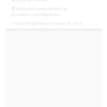
🤔 ¿Estás de acuerdo?
🏆
#BalóndeOroenAS
#BallonDor
pic.twitter.com/2SNg10zSzo
— Diario AS (@diarioas)
October 29, 2024