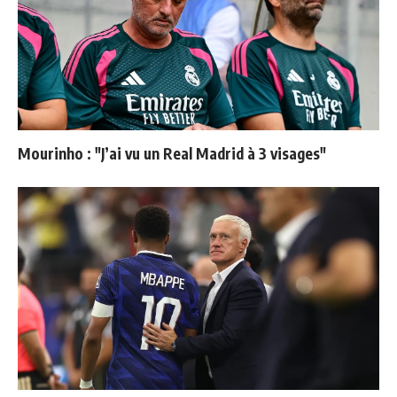
Mourinho : "J’ai vu un Real Madrid à 3 visages"