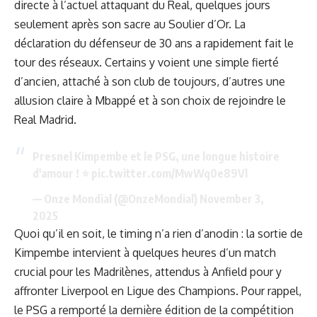
directe à l’actuel attaquant du Real, quelques jours
seulement après son sacre au Soulier d’Or. La
déclaration du défenseur de 30 ans a rapidement fait le
tour des réseaux. Certains y voient une simple fierté
d’ancien, attaché à son club de toujours, d’autres une
allusion claire à Mbappé et à son choix de rejoindre le
Real Madrid.
Presnel Kimpembe et le PSG, une longue histoire
d'amour ! ⭐️
pic.twitter.com/MwWq0e89Vl
— Onze Mondial (@OnzeMondial)
November 3,
2025
Quoi qu’il en soit, le timing n’a rien d’anodin : la sortie de
Kimpembe intervient à quelques heures d’un match
crucial pour les Madrilènes, attendus à Anfield pour y
affronter Liverpool en Ligue des Champions. Pour rappel,
le PSG a remporté la dernière édition de la compétition