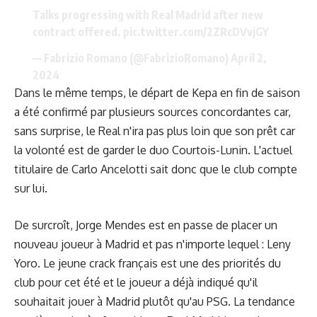
Talks progressing with Real Madrid after new
contract offered.
pic.twitter.com/2ZRcDVvjGY
— Fabrizio Romano (@FabrizioRomano)
April 2,
2024
Dans le même temps, le départ de Kepa en fin de saison
a été confirmé par plusieurs sources concordantes car,
sans surprise, le Real n'ira pas plus loin que son prêt car
la volonté est de garder le duo Courtois-Lunin. L'actuel
titulaire de Carlo Ancelotti sait donc que le club compte
sur lui.
De surcroît, Jorge Mendes est en passe de placer un
nouveau joueur à Madrid et pas n'importe lequel :
Leny
Yoro
. Le jeune crack français est une des priorités du
club pour cet été et le joueur a déjà indiqué qu'il
souhaitait jouer à Madrid plutôt qu'au PSG. La tendance