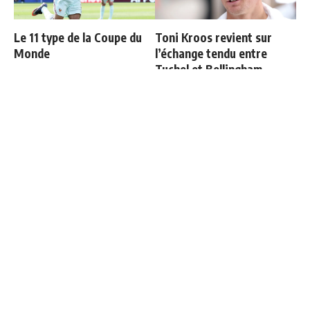
Le 11 type de la Coupe du
Toni Kroos revient sur
Monde
l’échange tendu entre
Tuchel et Bellingham
Courtois raconte sa sortie
Les 4 nouveaux capitaines
face à l'Espagne : "Je
du Real Madrid
voulais continuer"