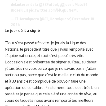
delanteros de la
@SEFutbol
, ¡
@JoseluMato9
!
#JoseluEH
pic.twitter.com/blCqBuNeMu
— El Hormiguero (@El_Hormiguero)
December 18,
2024
Le jour où il a signé
"Tout s'est passé très vite. Je jouais la Ligue des
Nations, le précédent titre que j'avais remporté avec
l'équipe nationale, et tout s'est passé très vite.
L'occasion s'est présentée de signer au Real, au début
j'étais très nerveux parce que je ne savais pas si j'allais
partir ou pas, parce que c'est le meilleur club du monde
et à 33 ans c'est compliqué de pouvoir faire une
opération de ce calibre. Finalement, tout s'est très bien
passé et je pense que cela a été une année de rêve, au
cours de laquelle nous avons remporté les meilleurs