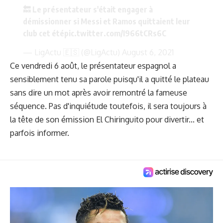
🔙 Le présentateur s'était engager à
démissionner si Messi et Ramos quittaient leur
club cet été
pic.twitter.com/I966tCRs6C
— LigActu 🇪🇸 (@LigActu)
August 6, 2021
Ce vendredi 6 août, le présentateur espagnol a
sensiblement tenu sa parole puisqu'il a quitté le plateau
sans dire un mot après avoir remontré la fameuse
séquence. Pas d'inquiétude toutefois, il sera toujours à
la tête de son émission El Chiringuito pour divertir... et
parfois informer.