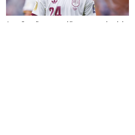
Cucurella explique pourquoi il ne se coupera jamais les
cheveux
4 joueurs, une seule place : Mourinho va devoir faire
un choix