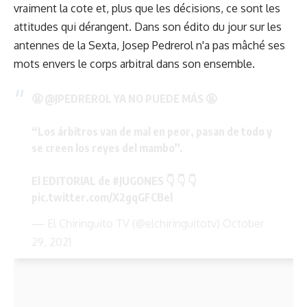
vraiment la cote et, plus que les décisions, ce sont les
attitudes qui dérangent. Dans son édito du jour sur les
antennes de la Sexta, Josep Pedrerol n'a pas mâché ses
mots envers le corps arbitral dans son ensemble.
🤬
@JPEDREROL
YA NO PUEDE MÁS 🤬
“Los árbitros van de mal en peor, pasan de todo y
se creen los reyes del mambo”.
El EDITORIAL de
#JUGONES
👇 👇 👇
pic.twitter.com/X2gqGFCBel
— El Chiringuito TV (@elchiringuitotv)
October
29, 2021