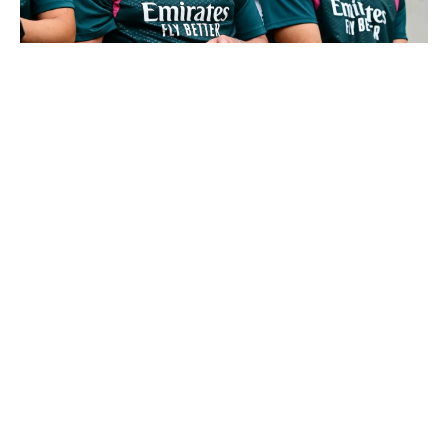
Mourinho : "J’ai vu un Real Madrid à 3 visages"
Cucurella explique pourquoi il ne se coupera jamais les
cheveux