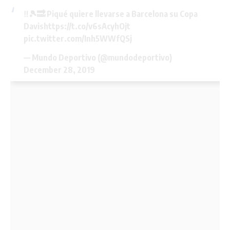
‼️🎾🔜 Piqué quiere llevarse a Barcelona su Copa
Davis
https://t.co/v6sAcyhOjt
pic.twitter.com/Inh5WWfQSj
— Mundo Deportivo (@mundodeportivo)
December 28, 2019