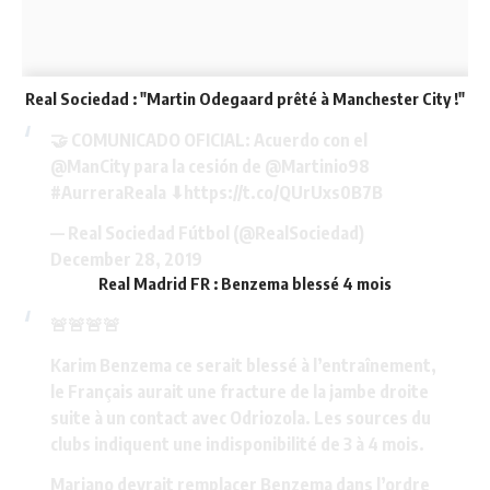
Real Sociedad : "Martin Odegaard prêté à Manchester City !"
🤝 COMUNICADO OFICIAL: Acuerdo con el
@ManCity
para la cesión de
@Martinio98
#AurreraReala
⬇
https://t.co/QUrUxs0B7B
— Real Sociedad Fútbol (@RealSociedad)
December 28, 2019
Real Madrid FR : Benzema blessé 4 mois
🚨🚨🚨🚨
Karim Benzema ce serait blessé à l’entraînement,
le Français aurait une fracture de la jambe droite
suite à un contact avec Odriozola. Les sources du
clubs indiquent une indisponibilité de 3 à 4 mois.
Mariano devrait remplacer Benzema dans l’ordre