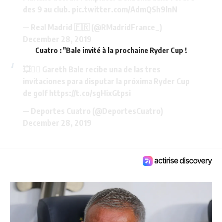
des 9 au club.
pic.twitter.com/AdmQSh9lnN
— Real Madrid 🇫🇷 (@RMadridFrance_)
December 28, 2019
Cuatro : "Bale invité à la prochaine Ryder Cup
!
💥🤦‍♂️ Gareth Bale recibe una de las tres
invitaciones para disputar la próxima Ryder Cup
de golf
https://t.co/sgHixGtpsi
— Deportes Cuatro (@DeportesCuatro)
December 28, 2019