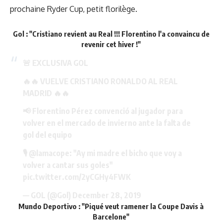
prochaine Ryder Cup, petit florilège.
Gol : "Cristiano revient au Real !!! Florentino l'a convaincu de
revenir cet hiver !"
🚨 EXCLUSIVA GOL
🔥🔥 VUELVE CRISTIANO RONALDO AL REAL
MADRID 🔥🔥
📢 Florentino Pérez convenció al jugador para
volver en el mercado de invierno ante la falta de
gol del equipo
🎙
@lamacope
: "Ay mi madre el bicho que voy a
volver a cantar sus goles"
pic.twitter.com/2yCGHy4FWK
— GOL (@Gol)
December 28, 2019
Mundo Deportivo : "Piqué veut ramener la Coupe Davis à
Barcelone"