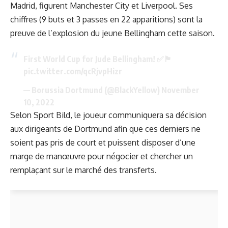
Madrid, figurent Manchester City et Liverpool. Ses
chiffres (9 buts et 3 passes en 22 apparitions) sont la
preuve de l’explosion du jeune Bellingham cette saison.
First World Cup for Jude Bellingham! ✅🏴󠁧󠁢󠁥󠁮󠁧󠁿
pic.twitter.com/qcRjvpHizr
— Borussia Dortmund (@BlackYellow)
November
10, 2022
Selon Sport Bild, le joueur communiquera sa décision
aux dirigeants de Dortmund afin que ces derniers ne
soient pas pris de court et puissent disposer d’une
marge de manœuvre pour négocier et chercher un
remplaçant sur le marché des transferts.