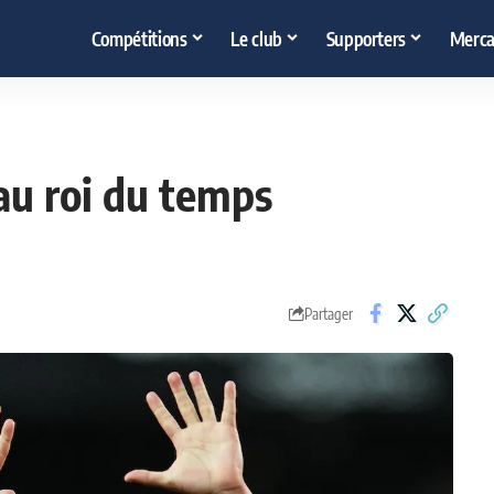
Compétitions
Le club
Supporters
Merca
au roi du temps
Partager