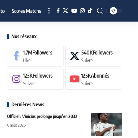
to
Scores Matchs
Nos réseaux
1.7M
Followers
540K
Followers
Like
Suivre
123K
Followers
125K
Abonnés
Suivre
Suivre
Dernières News
Officiel : Vinicius prolonge jusqu'en 2032
6 août 2026