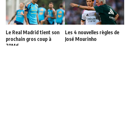
Le Real Madrid tient son
Les 4 nouvelles règles de
prochain gros coup à
José Mourinho
70M€
Le Real Madrid officialise
Le Real Madrid établit un
2 départs
nouveau record à 189