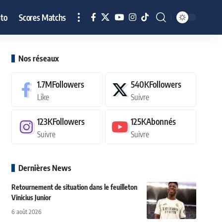
to
Scores Matchs
Nos réseaux
1.7M
Followers
540K
Followers
Like
Suivre
123K
Followers
125K
Abonnés
Suivre
Suivre
Dernières News
Retournement de situation dans le feuilleton
Vinicius Junior
6 août 2026