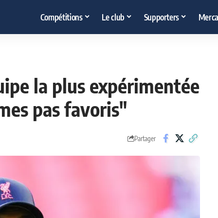
Compétitions
Le club
Supporters
Merca
quipe la plus expérimentée
es pas favoris"
Partager