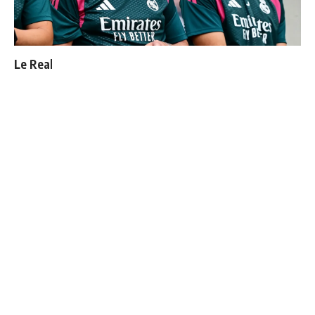
Le Real Madrid officialise 2 départs
Le Real Madrid tient son prochain gros coup à 70M€