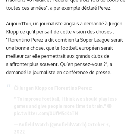
toutes ces années", a par exemple déclaré Perez.
Aujourd’hui, un journaliste anglais a demandé à Jurgen
Klopp ce qu’il pensait de cette vision des choses :
"Florentino Perez a dit combien la Super League serait
une bonne chose, que le football européen serait
meilleur car elle permettrait aux grands clubs de
s’affronter plus souvent. Qu’en pensez-vous ?", a
demandé le journaliste en conférence de presse.
📺 Jurgen Klopp on Florentino Perez:
“To improve football, I think we should play less
games and give people more time to train." 🔴
pic.twitter.com/0UfM5cKaTN
— Anfield Watch (@AnfieldWatch)
October 3,
2022