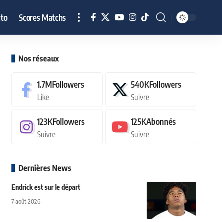
to
Scores Matchs
Nos réseaux
1.7M
Followers
540K
Followers
Like
Suivre
123K
Followers
125K
Abonnés
Suivre
Suivre
Dernières News
Endrick est sur le départ
7 août 2026