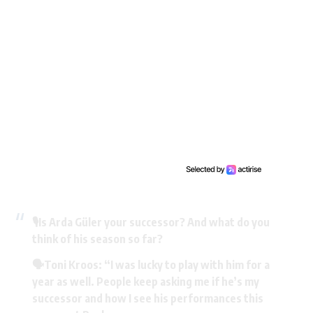
🎙️Is Arda Güler your successor? And what do you
think of his season so far?
🗣️Toni Kroos: “I was lucky to play with him for a
year as well. People keep asking me if he’s my
successor and how I see his performances this