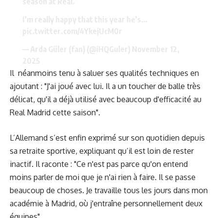
season at Real.
I’m really happy that this year he’s…
pic.twitter.com/4YkejUcM0r
— Arda Güler (fan) (@iHQGuler)
November 12,
2025
Il néanmoins tenu à saluer ses qualités techniques en
ajoutant : "J'ai joué avec lui. Il a un toucher de balle très
délicat, qu'il a déjà utilisé avec beaucoup d'efficacité au
Real Madrid cette saison".
L’Allemand s’est enfin exprimé sur son quotidien depuis
sa retraite sportive, expliquant qu’il est loin de rester
inactif. Il raconte : "Ce n'est pas parce qu'on entend
moins parler de moi que je n'ai rien à faire. Il se passe
beaucoup de choses. Je travaille tous les jours dans mon
académie à Madrid, où j'entraîne personnellement deux
équipes".