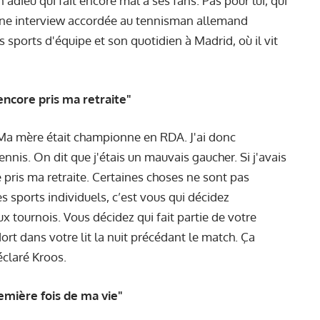
 adieu qui fait encore mal à ses fans. Pas pour lui, qui
s une interview accordée au tennisman allemand
 sports d'équipe et son quotidien à Madrid, où il vit
 encore pris ma retraite"
. Ma mère était championne en RDA. J'ai donc
is. On dit que j'étais un mauvais gaucher. Si j'avais
e pris ma retraite. Certaines choses ne sont pas
s sports individuels, c’est vous qui décidez
tournois. Vous décidez qui fait partie de votre
dort dans votre lit la nuit précédant le match. Ça
éclaré Kroos.
remière fois de ma vie"