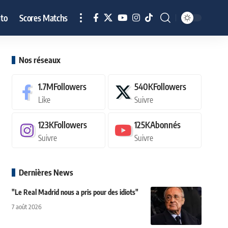
to
Scores Matchs
Nos réseaux
1.7M
Followers
540K
Followers
Like
Suivre
123K
Followers
125K
Abonnés
Suivre
Suivre
Dernières News
"Le Real Madrid nous a pris pour des idiots"
7 août 2026