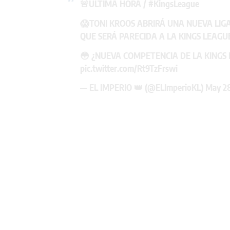
🚨ÚLTIMA HORA /
#KingsLeague
😱TONI KROOS ABRIRÁ UNA NUEVA LIGA
QUE SERÁ PARECIDA A LA KINGS LEAGU
😳 ¿NUEVA COMPETENCIA DE LA KINGS 
pic.twitter.com/Rt9TzFrswi
— EL IMPERIO 👑 (@ELImperioKL)
May 28