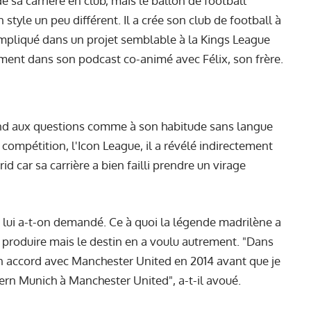
de sa carrière en club, mais le ballon de football
tyle un peu différent. Il a crée son club de football à
 impliqué dans un projet semblable à la Kings League
ement dans son podcast co-animé avec Félix, son frère.
ond aux questions comme à son habitude sans langue
a compétition, l'Icon League, il a révélé indirectement
id car sa carrière a bien failli prendre un virage
" lui a-t-on demandé. Ce à quoi la légende madrilène a
 produire mais le destin en a voulu autrement. "Dans
t un accord avec Manchester United en 2014 avant que je
yern Munich à Manchester United", a-t-il avoué.