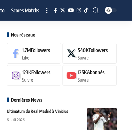
to
Scores Matchs
Nos réseaux
1.7M
Followers
540K
Followers
Like
Suivre
123K
Followers
125K
Abonnés
Suivre
Suivre
Dernières News
Ultimatum du Real Madrid à Vinicius
6 août 2026