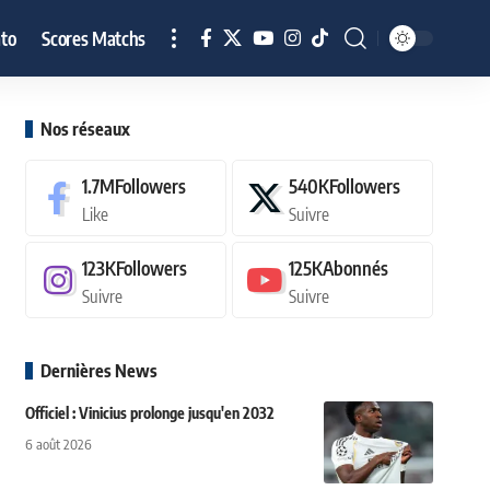
to
Scores Matchs
Nos réseaux
1.7M
Followers
540K
Followers
Like
Suivre
123K
Followers
125K
Abonnés
Suivre
Suivre
Dernières News
Officiel : Vinicius prolonge jusqu'en 2032
6 août 2026