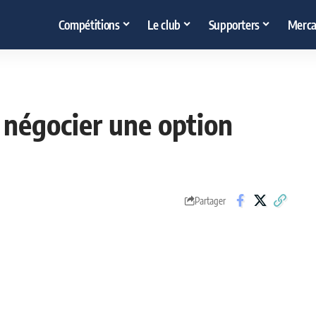
Compétitions
Le club
Supporters
Merca
t négocier une option
Partager