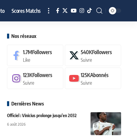
to
Scores Matchs
Nos réseaux
1.7M
Followers
540K
Followers
Like
Suivre
123K
Followers
125K
Abonnés
Suivre
Suivre
Dernières News
Officiel : Vinicius prolonge jusqu'en 2032
6 août 2026