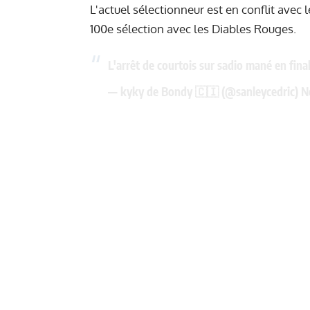
L'actuel sélectionneur est en conflit avec
100e sélection avec les Diables Rouges.
L'arrêt de courtois sur sadio mané en fina
— kyky de Bondy 🇨🇮 (@sanleycedric)
N