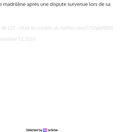
 le madrilène après une dispute survenue lors de sa
l de LDC c'était incroyable
pic.twitter.com/C71ZybHJWB
ovember 13, 2024