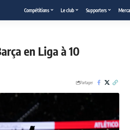
Compétitions
Le club
Supporters
Merca
arça en Liga à 10
Partager