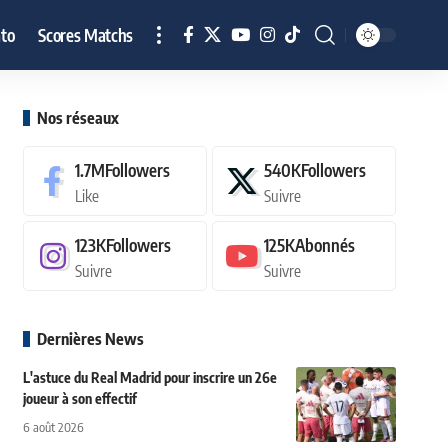
to
Scores Matchs
Nos réseaux
1.7M
Followers
540K
Followers
Like
Suivre
123K
Followers
125K
Abonnés
Suivre
Suivre
Dernières News
L'astuce du Real Madrid pour inscrire un 26e
joueur à son effectif
6 août 2026