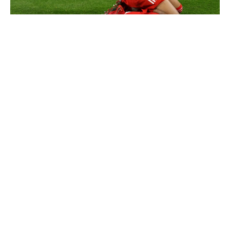
Communiqué officiel du Real Madrid sur Michael Olise
Thierry Henry donne ses 3 grands favoris pour le
Mondial 2026