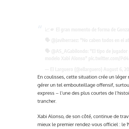
📈🫵 El gran momento de forma de Gonzalo
🗣️
@javiherraez
: "No caben todos en el a
🗣️
@AS_AGabilondo
: "El tipo de jugado
modelo Xabi Alonso"
pic.twitter.com/P
— El Larguero (@ellarguero)
August 6, 2
En coulisses, cette situation crée un léger
gérer un tel embouteillage offensif, surtou
express – l’une des plus courtes de l’histo
trancher.
Xabi Alonso, de son côté, continue de trava
mieux le premier rendez-vous officiel : le