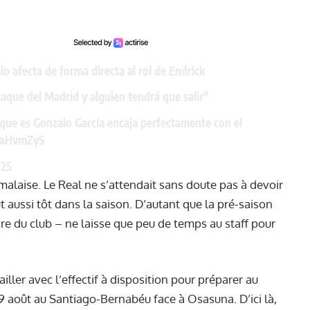
 afecta de forma directa al rol de Endrick
taque del Madrid y alguien tendrá que salir"
r que es Gonzalo García encaja perfectamente con el
d4aHvmZyS
025
 malaise. Le Real ne s’attendait sans doute pas à devoir
t aussi tôt dans la saison. D’autant que la pré-saison
ire du club – ne laisse que peu de temps au staff pour
iller avec l’effectif à disposition pour préparer au
 19 août au Santiago-Bernabéu face à Osasuna. D’ici là,