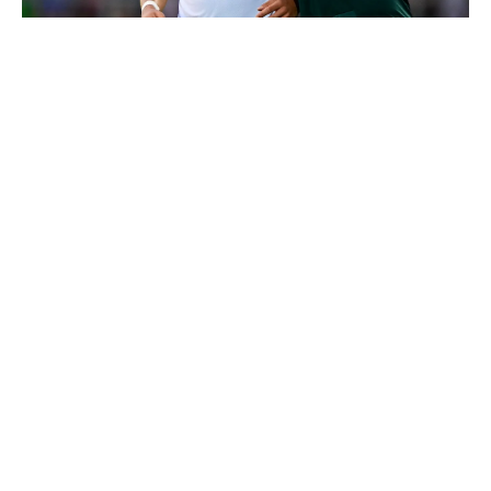
4 joueurs, une seule place : Mourinho va devoir faire
un choix
Ballon d'Or 2026 : ce détail qui change tout pour
Mbappé