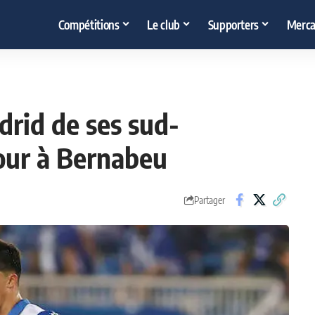
Compétitions
Le club
Supporters
Merca
drid de ses sud-
our à Bernabeu
Partager