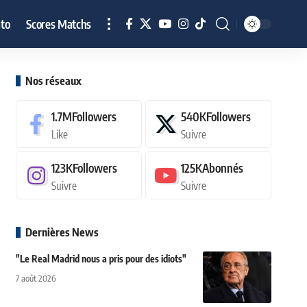
to
Scores Matchs
Nos réseaux
1.7M
Followers
540K
Followers
Like
Suivre
123K
Followers
125K
Abonnés
Suivre
Suivre
Dernières News
"Le Real Madrid nous a pris pour des idiots"
7 août 2026