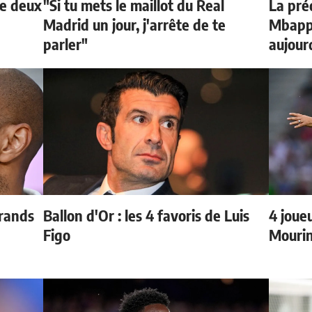
de deux
"Si tu mets le maillot du Real
La préd
Madrid un jour, j'arrête de te
Mbappé
parler"
aujour
grands
Ballon d'Or : les 4 favoris de Luis
4 joueu
Figo
Mourin