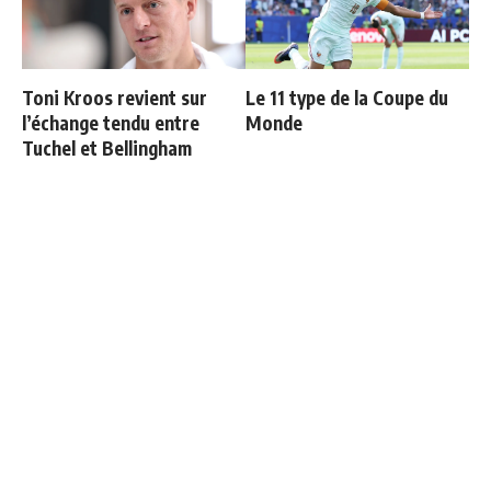
Toni Kroos revient sur
Le 11 type de la Coupe du
l’échange tendu entre
Monde
Tuchel et Bellingham
Courtois raconte sa sortie
Les 4 nouveaux capitaines
face à l'Espagne : "Je
du Real Madrid
voulais continuer"