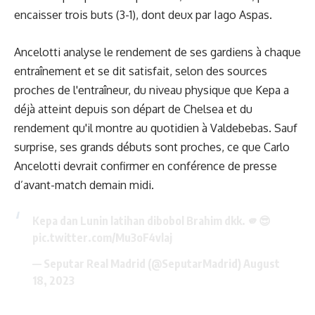
encaisser trois buts (3-1), dont deux par Iago Aspas.
Ancelotti analyse le rendement de ses gardiens à chaque
entraînement et se dit satisfait, selon des sources
proches de l'entraîneur, du niveau physique que Kepa a
déjà atteint depuis son départ de Chelsea et du
rendement qu'il montre au quotidien à Valdebebas. Sauf
surprise, ses grands débuts sont proches, ce que Carlo
Ancelotti devrait confirmer en conférence de presse
d’avant-match demain midi.
Kepa dan Lunin latihan dibobol Brahim dkk. 🫵😎
pic.twitter.com/Mu3oF4vlaj
— Seputar Real Madrid (@SeputarMadrid)
August
18, 2023