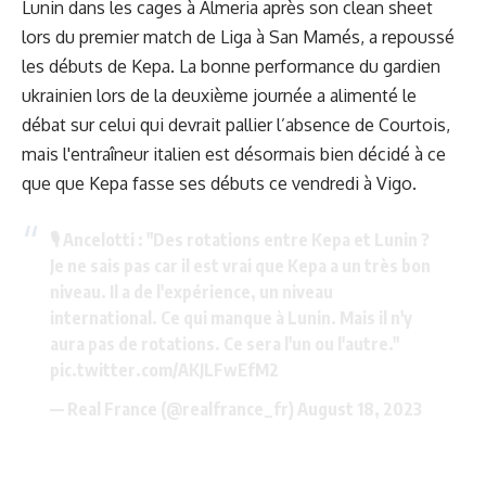
Lunin dans les cages à Almeria après son clean sheet
lors du premier match de Liga à San Mamés, a repoussé
les débuts de Kepa. La bonne performance du gardien
ukrainien lors de la deuxième journée a alimenté le
débat sur celui qui devrait pallier l’absence de Courtois,
mais l'entraîneur italien est désormais bien décidé à ce
que que Kepa fasse ses débuts ce vendredi à Vigo.
🎙 Ancelotti : "Des rotations entre Kepa et Lunin ?
Je ne sais pas car il est vrai que Kepa a un très bon
niveau. Il a de l'expérience, un niveau
international. Ce qui manque à Lunin. Mais il n'y
aura pas de rotations. Ce sera l'un ou l'autre."
pic.twitter.com/AKJLFwEfM2
— Real France (@realfrance_fr)
August 18, 2023