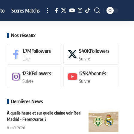
to
Scores Matchs
Nos réseaux
1.7M
Followers
540K
Followers
Like
Suivre
123K
Followers
125K
Abonnés
Suivre
Suivre
Dernières News
À quelle heure et sur quelle chaîne voir Real
Madrid - Ferencvaros ?
8 août 2026