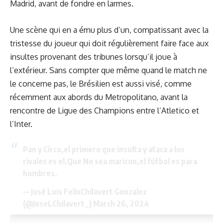
Madrid, avant de fondre en larmes.
Une scène qui en a ému plus d’un, compatissant avec la
tristesse du joueur qui doit régulièrement faire face aux
insultes provenant des tribunes lorsqu’il joue à
l’extérieur. Sans compter que même quand le match ne
le concerne pas,
le Brésilien est aussi visé
, comme
récemment aux abords du Metropolitano, avant la
rencontre de Ligue des Champions entre l’Atletico et
l’Inter.
Pan y Circo,el primero que insulta y ataca a los
rivales es el.Que No sea maricon,el fútbol es para
hombres.
— José Luis FelixChilavert Gonzalez
(@JoseLChilavert_)
March 26, 2024