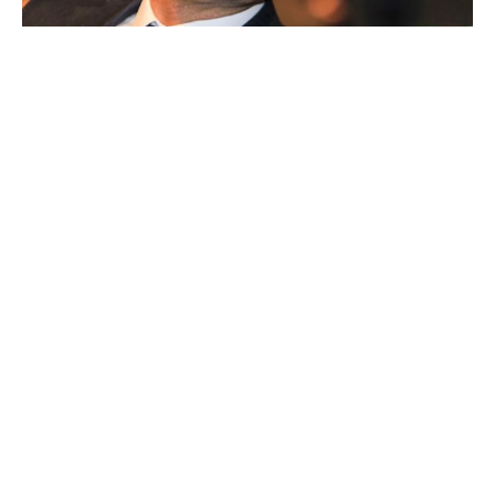
Ballon d'Or : les 4 favoris de Luis Figo
Bellingham sort enfin du silence après son élimination
du Mondial