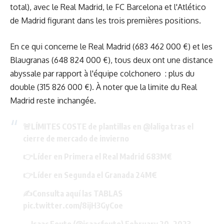
total), avec le Real Madrid, le FC Barcelona et l'Atlético
de Madrid figurant dans les trois premières positions.
En ce qui concerne le Real Madrid (683 462 000 €) et les
Blaugranas (648 824 000 €), tous deux ont une distance
abyssale par rapport à l'équipe colchonero : plus du
double (315 826 000 €). À noter que la limite du Real
Madrid reste inchangée.
🚨LÍMITES COSTE de plantillas en
@laliga
tras el
cierre de mercado de invierno
👉Líder en Primera el Real Madrid 683M€
👉Líder en Segunda el Granada 24M€
✍️Consulta aquí las TABLAS
pic.twitter.com/8ijH3GyCoe
— Isaac Fouto (@isaacfouto)
February 20, 2023