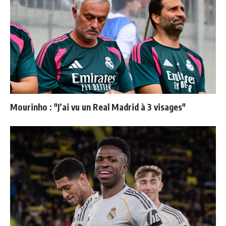
Mourinho : "J’ai vu un Real Madrid à 3 visages"