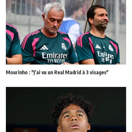
Mourinho : "J’ai vu un Real Madrid à 3 visages"