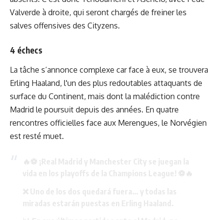
Valverde à droite, qui seront chargés de freiner les
salves offensives des Cityzens.
4 échecs
La tâche s’annonce complexe car face à eux, se trouvera
Erling Haaland, l'un des plus redoutables attaquants de
surface du Continent, mais dont la malédiction contre
Madrid le poursuit depuis des années. En quatre
rencontres officielles face aux Merengues, le Norvégien
est resté muet.
🔥⚽ ¡Real Madrid y Manchester City se juegan la
vida en los playoffs de la Champions League! ⚽🔥
❌ Uno de los dos quedará fuera… y todas las
miradas estarán puestas en Erling Haaland.