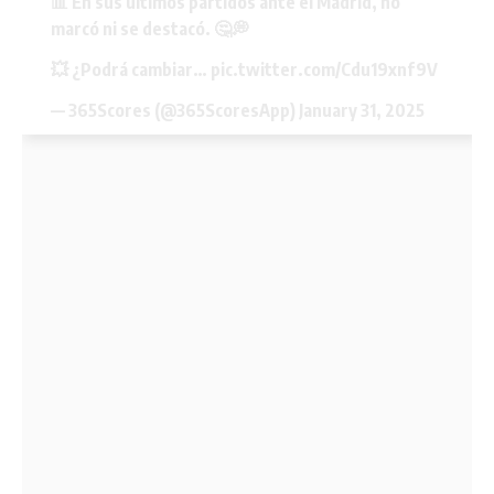
📊 En sus últimos partidos ante el Madrid, no
marcó ni se destacó. 🤔💭
💥 ¿Podrá cambiar…
pic.twitter.com/Cdu19xnf9V
— 365Scores (@365ScoresApp)
January 31, 2025