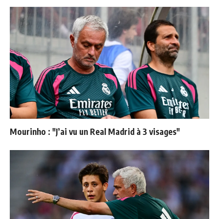
Mourinho : "J’ai vu un Real Madrid à 3 visages"