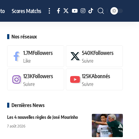
to
Scores Matchs
Nos réseaux
1.7M
Followers
540K
Followers
Like
Suivre
123K
Followers
125K
Abonnés
Suivre
Suivre
Dernières News
Les 4 nouvelles règles de José Mourinho
7 août 2026