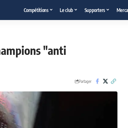
Compétitions
Le club
Supporters
Merca
hampions "anti
Partager