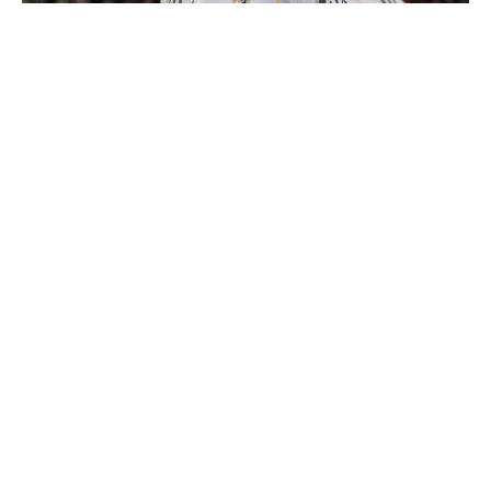
Vinicius donne les noms des 3 joueurs dont il est le
plus proche au Real
"Si tu mets le maillot du Real Madrid un jour, j'arrête
de te parler"