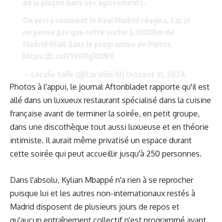
de la plaque dans ses agissements.
On verra comment le Real Madrid réagira. Car je
ne pense pas que cette sortie à 3000km de
Madrid était dans le programme de Pintus.
https://t.co/CW6Rgl0tN9
— Coralie Salle (@Coraliiie10)
October 11, 2024
Photos à l'appui, le journal Aftonbladet rapporte qu'il est
allé dans un luxueux restaurant spécialisé dans la cuisine
française avant de terminer la soirée, en petit groupe,
dans une discothèque tout aussi luxueuse et en théorie
intimiste. Il aurait même privatisé un espace durant
cette soirée qui peut accueillir jusqu'à 250 personnes.
Dans l'absolu, Kylian Mbappé n'a rien à se reprocher
puisque lui et les autres non-internationaux restés à
Madrid disposent de plusieurs jours de repos et
qu'aucun entraînement collectif n'est programmé avant