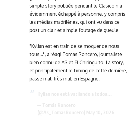
simple story publiée pendant le Clasico n’a
évidemment échappé à personne, y compris
les médias madrilènes, qui ont vu dans ce
post un clair et simple foutage de gueule.
"Kylian est en train de se moquer de nous
tous…", a réagi Tomas Roncero, journaliste
bien connu de AS et El Chiringuito. La story,
et principalement le timing de cette dernière,
passe mal, très mal, en Espagne.
Kylian nos está vacilando a todos...
— Tomás Roncero
(@As_TomasRoncero)
May 10, 2026