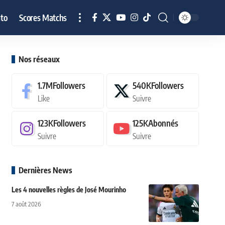
to
Scores Matchs
Nos réseaux
1.7M
Followers
540K
Followers
Like
Suivre
123K
Followers
125K
Abonnés
Suivre
Suivre
Dernières News
Les 4 nouvelles règles de José Mourinho
7 août 2026