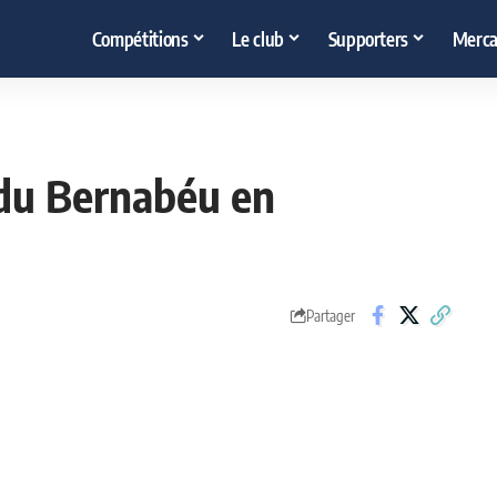
Compétitions
Le club
Supporters
Merca
e du Bernabéu en
Partager