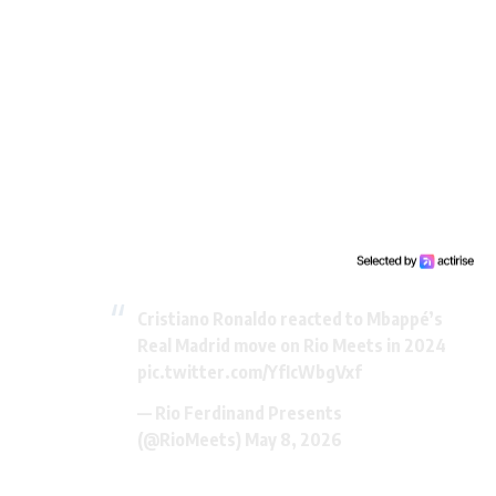
Cristiano Ronaldo reacted to Mbappé’s
Real Madrid move on Rio Meets in 2024
pic.twitter.com/YfIcWbgVxf
— Rio Ferdinand Presents
(@RioMeets)
May 8, 2026