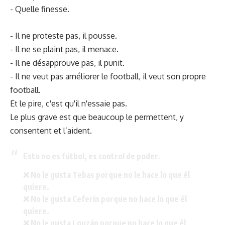
- Quelle finesse.
- Il ne proteste pas, il pousse.
- Il ne se plaint pas, il menace.
- Il ne désapprouve pas, il punit.
- Il ne veut pas améliorer le football, il veut son propre
football.
Et le pire, c'est qu'il n'essaie pas.
Le plus grave est que beaucoup le permettent, y
consentent et l’aident.
Esto no es fútbol, es control de poder.
❌ No le gusta Tebas porque no le hace lo que él
quiere.
❌ No le gusta Ceferin porque no hace lo que él
quiere.
❌ No le gusta Louzán porque no hace lo que él