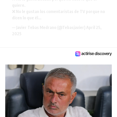
quiere.
❌ No le gustan los comentaristas de TV porque no
dicen lo que él…
— Javier Tebas Medrano (@Tebasjavier)
April 25,
2025