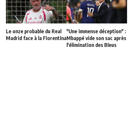
Le onze probable du Real
"Une immense déception" :
Madrid face à la Fiorentina
Mbappé vide son sac après
l'élimination des Bleus
Le Real Madrid officialise
Le Bayern confirme sa
2 départs
décision pour Olise