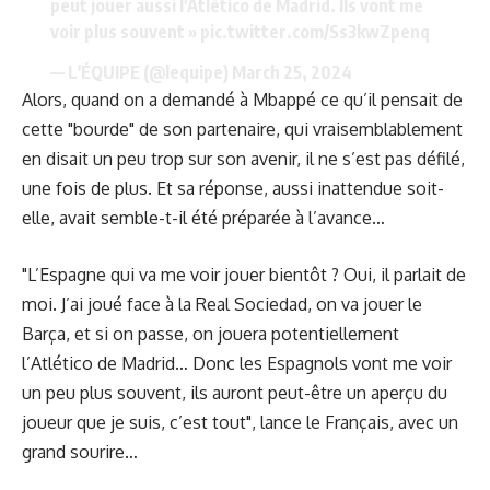
peut jouer aussi l'Atlético de Madrid. Ils vont me
voir plus souvent »
pic.twitter.com/Ss3kwZpenq
— L'ÉQUIPE (@lequipe)
March 25, 2024
Alors, quand on a demandé à Mbappé ce qu’il pensait de
cette "bourde" de son partenaire, qui vraisemblablement
en disait un peu trop sur son avenir, il ne s’est pas défilé,
une fois de plus. Et sa réponse, aussi inattendue soit-
elle, avait semble-t-il été préparée à l’avance…
"L’Espagne qui va me voir jouer bientôt ? Oui, il parlait de
moi. J’ai joué face à la Real Sociedad, on va jouer le
Barça, et si on passe, on jouera potentiellement
l’Atlético de Madrid… Donc les Espagnols vont me voir
un peu plus souvent, ils auront peut-être un aperçu du
joueur que je suis, c’est tout", lance le Français, avec un
grand sourire…