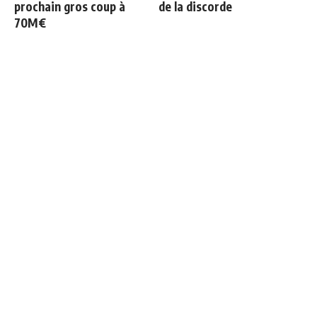
prochain gros coup à
de la discorde
70M€
Les 4 nouvelles règles de
Le onze probable du Real
José Mourinho
Madrid face à Ferencvaros