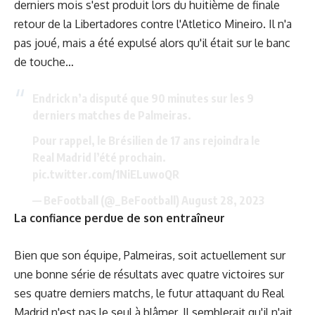
derniers mois s'est produit lors du huitième de finale
retour de la Libertadores contre l'Atletico Mineiro. Il n'a
pas joué, mais a été expulsé alors qu'il était sur le banc
de touche…
Endrick n’a disputé que 90 minutes sur les 9
derniers matches de Palmeiras.
Pour rappel, le Brésilien de 17 ans rejoindra le
Real Madrid l’été prochain.
pic.twitter.com/1NiELuwoQR
— BeFootball (@_BeFootball)
August 28, 2023
La confiance perdue de son entraîneur
Bien que son équipe, Palmeiras, soit actuellement sur
une bonne série de résultats avec quatre victoires sur
ses quatre derniers matchs, le futur attaquant du Real
Madrid n'est pas le seul à blâmer. Il semblerait qu'il n'ait