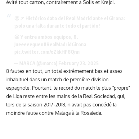
évité tout carton, contrairement à Solis et Krejci.
😮📌 Histórico dato del Real Madrid ante el Girona:
¡solo una falta durante todo el partido!
😀 Y entre ambos equipos, 8.
Jueeeeeguen
#RealMadridGirona
pic.twitter.com/eZkkHF8Qnn
— MARCA (@marca)
February 23, 2025
8 fautes en tout, un total extrêmement bas et assez
inhabituel dans un match de première division
espagnole. Pourtant, le record du match le plus "propre"
de Liga reste entre les mains de la Real Sociedad, qui,
lors de la saison 2017-2018, n’avait pas concédé la
moindre faute contre Malaga à la Rosaleda.