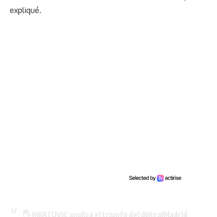
expliqué.
🖐️ MIJATOVIC analiza el triunfo del
@RealMadrid