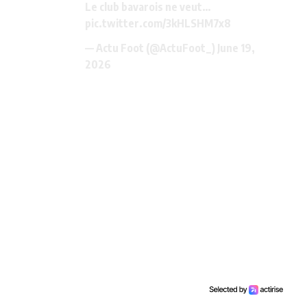
Le club bavarois ne veut…
pic.twitter.com/3kHLSHM7x8
— Actu Foot (@ActuFoot_)
June 19,
2026