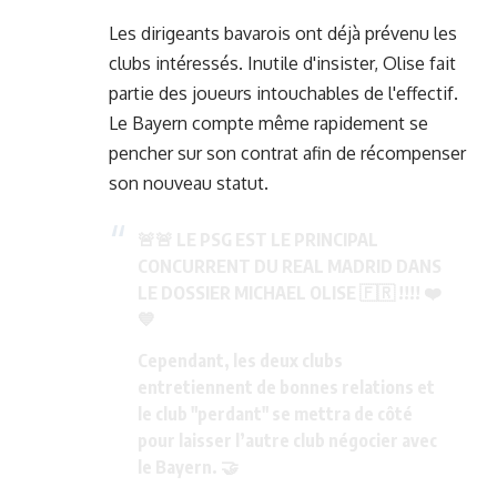
Les dirigeants bavarois ont déjà prévenu les
clubs intéressés. Inutile d'insister, Olise fait
partie des joueurs intouchables de l'effectif.
Le Bayern compte même rapidement se
pencher sur son contrat afin de récompenser
son nouveau statut.
🚨🚨 LE PSG EST LE PRINCIPAL
CONCURRENT DU REAL MADRID DANS
LE DOSSIER MICHAEL OLISE 🇫🇷 !!!! ❤️
💙
Cependant, les deux clubs
entretiennent de bonnes relations et
le club "perdant" se mettra de côté
pour laisser l’autre club négocier avec
le Bayern. 🤝