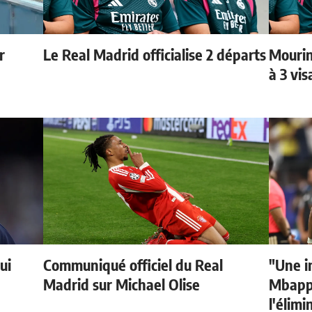
r
Le Real Madrid officialise 2 départs
Mourin
à 3 vi
ui
Communiqué officiel du Real
"Une i
Madrid sur Michael Olise
Mbappé
l'élimi