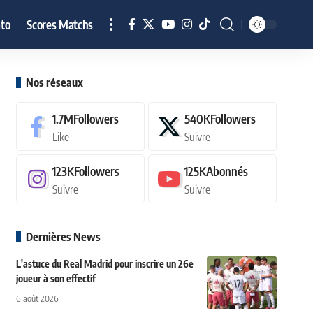
to
Scores Matchs
Nos réseaux
1.7M
Followers
540K
Followers
Like
Suivre
123K
Followers
125K
Abonnés
Suivre
Suivre
Dernières News
L'astuce du Real Madrid pour inscrire un 26e
joueur à son effectif
6 août 2026