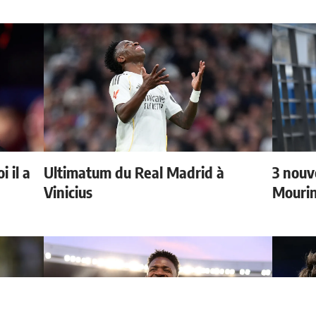
 il a
Ultimatum du Real Madrid à
3 nouv
Vinicius
Mouri