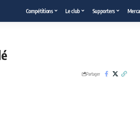
Compétitions
Le club
Supporters
Merca
lé
Partager