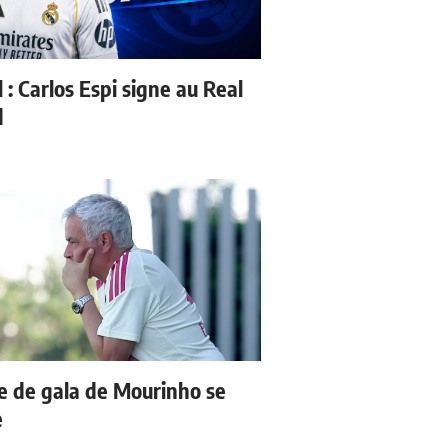
l : Carlos Espi signe au Real
d
e de gala de Mourinho se
e