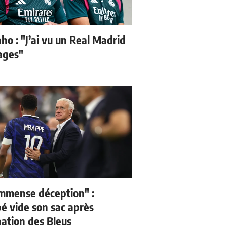
ho : "J’ai vu un Real Madrid
sages"
mmense déception" :
 vide son sac après
nation des Bleus