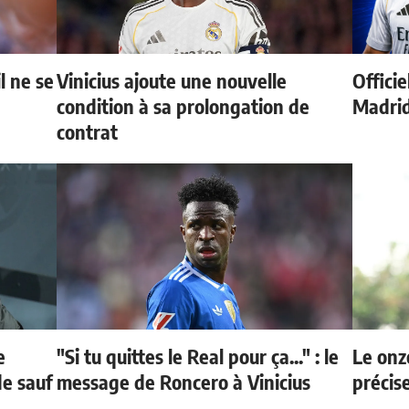
l ne se
Vinicius ajoute une nouvelle
Officie
condition à sa prolongation de
Madri
contrat
e
"Si tu quittes le Real pour ça..." : le
Le onz
de sauf
message de Roncero à Vinicius
précis