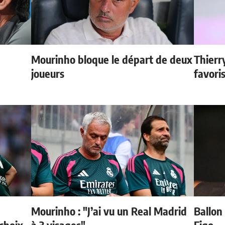
Mourinho bloque le départ de deux
Thierr
e
joueurs
favori
Mourinho : "J’ai vu un Real Madrid
Ballon 