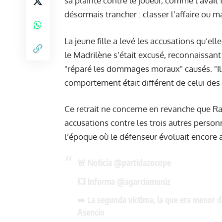
sa plainte contre le joueur, comme l’avait f
désormais trancher : classer l’affaire ou m
La jeune fille a levé les accusations qu’el
le Madrilène s’était excusé, reconnaissant
"réparé les dommages moraux" causés. "Il 
comportement était différent de celui des a
Ce retrait ne concerne en revanche que Ra
accusations contre les trois autres person
l’époque où le défenseur évoluait encore 
🚨 Noticia
@partidazocope
💥 Informa
@agarciamuniz
➡️ La segunda víctima, la que era menor d
Asencio