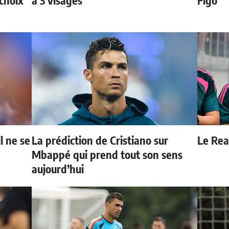
choix
à 3 visages"
Figo
l ne se
La prédiction de Cristiano sur
Le Real
Mbappé qui prend tout son sens
aujourd’hui