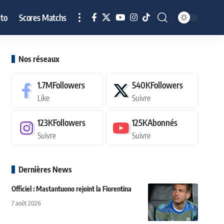
to
Scores Matchs
Nos réseaux
1.7M
Followers
540K
Followers
Like
Suivre
123K
Followers
125K
Abonnés
Suivre
Suivre
Dernières News
Officiel : Mastantuono rejoint la Fiorentina
7 août 2026