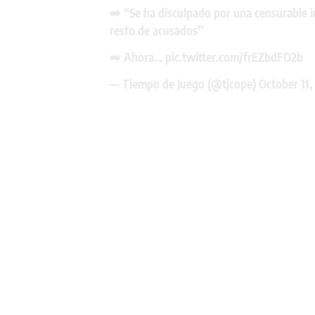
➡️ “Se ha disculpado por una censurable i
resto de acusados”
➡️ Ahora…
pic.twitter.com/frEZbdFO2b
— Tiempo de Juego (@tjcope)
October 11,