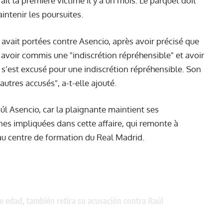
ait la première victime il y a un mois. Le parquet doit
aintenir les poursuites.
le avait portées contre Asencio, après avoir précisé que
 avoir commis une "indiscrétion répréhensible" et avoir
s’est excusé pour une indiscrétion répréhensible. Son
utres accusés", a-t-elle ajouté.
úl Asencio, car la plaignante maintient ses
nes impliquées dans cette affaire, qui remonte à
au centre de formation du Real Madrid.
e edad, también retira su acusación contra Raúl