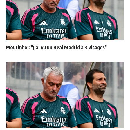
Mourinho : "J’ai vu un Real Madrid à 3 visages"