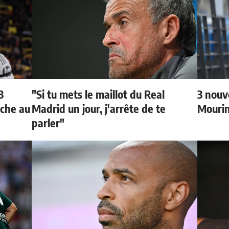
3
"Si tu mets le maillot du Real
3 nouv
oche au
Madrid un jour, j'arrête de te
Mouri
parler"