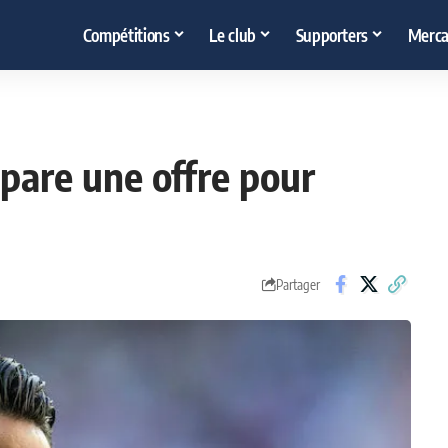
Compétitions
Le club
Supporters
Merca
épare une offre pour
Partager