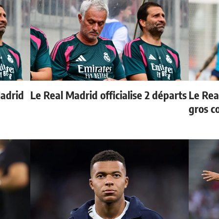
Madrid
Le Real Madrid officialise 2 départs
Le Rea
gros c