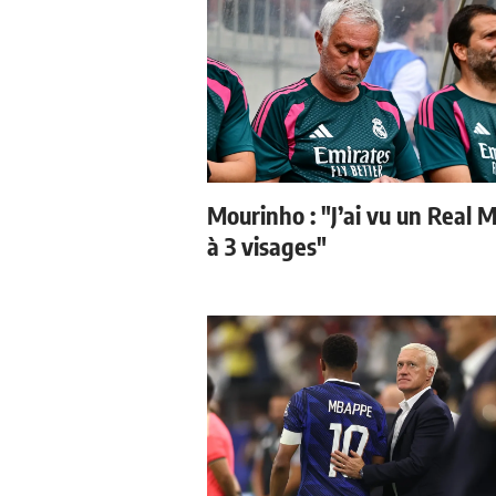
Mourinho : "J’ai vu un Real 
à 3 visages"