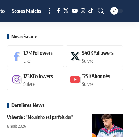
to
Scores Matchs
Nos réseaux
1.7M
Followers
540K
Followers
Like
Suivre
123K
Followers
125K
Abonnés
Suivre
Suivre
Dernières News
Valverde : "Mourinho est parfois dur"
8 août 2026