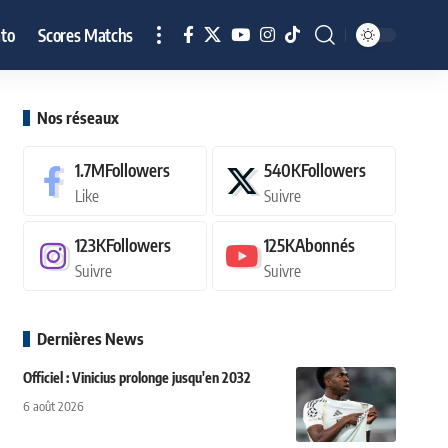
to
Scores Matchs
Nos réseaux
1.7M
Followers
540K
Followers
Like
Suivre
123K
Followers
125K
Abonnés
Suivre
Suivre
Dernières News
Officiel : Vinicius prolonge jusqu'en 2032
6 août 2026