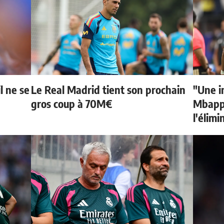
l ne se
Le Real Madrid tient son prochain
"Une i
gros coup à 70M€
Mbappé
l'élimi