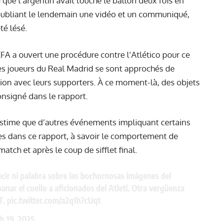
u que l’argentin avait touché le ballon deux fois en
 publiant le lendemain une vidéo et un communiqué,
été lésé.
UEFA a ouvert une procédure contre l'Atlético pour ce
 les joueurs du Real Madrid se sont approchés de
ation avec leurs supporters. À ce moment-là, des objets
consigné dans le rapport.
, estime que d’autres événements impliquant certains
tes dans ce rapport, à savoir le comportement de
atch et après le coup de sifflet final.
cir ni palabra sobre las bochornosas imágenes del
ar el cuello a aficionados del Atleti. Otra vergüenza
T.
pic.twitter.com/a2q1h7cUqt
h 19, 2025