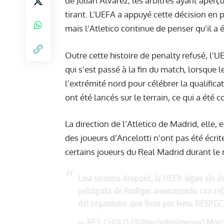
de Julian Alvarez, les arbitres ayant aperç
tirant. L’UEFA a appuyé cette décision en
mais l’Atletico continue de penser qu’il a 
Outre cette histoire de penalty refusé, l'
qui s'est passé à la fin du match, lorsque
l'extrémité nord pour célébrer la qualific
ont été lancés sur le terrain, ce qui a été 
La direction de l’Atletico de Madrid, elle
des joueurs d’Ancelotti n’ont pas été écri
certains joueurs du Real Madrid durant le m
Una semana después, la UEFA sigue sin de
psicópata de Rudiger amenazando con reban
del organismo que lleva por lema RESPEC
— REY CHOLO (@Reycholosimeone)
Marc