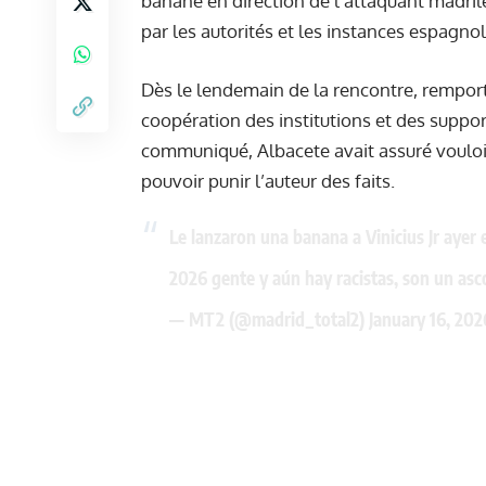
banane en direction de l’attaquant madri
par les autorités et les instances espagnol
Dès le lendemain de la rencontre, remporté
coopération des institutions et des suppor
communiqué, Albacete avait assuré vouloir
pouvoir punir l’auteur des faits.
Le lanzaron una banana a Vinicius Jr ayer
2026 gente y aún hay racistas, son un asc
— MT2 (@madrid_total2)
January 16, 202