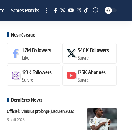
to
Scores Matchs
Nos réseaux
1.7M
Followers
540K
Followers
Like
Suivre
123K
Followers
125K
Abonnés
Suivre
Suivre
Dernières News
Officiel : Vinicius prolonge jusqu'en 2032
6 août 2026