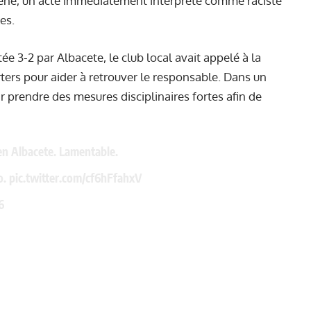
lène, un acte immédiatement interprété comme raciste
es.
e 3-2 par Albacete, le club local avait appelé à la
ters pour aider à retrouver le responsable. Dans un
 prendre des mesures disciplinaires fortes afin de
 en Albacete. Lamentable.
o.
pic.twitter.com/cf6hFfahxV
6