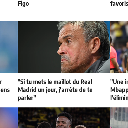
Figo
favori
r
"Si tu mets le maillot du Real
"Une i
sens
Madrid un jour, j'arrête de te
Mbappé
parler"
l'élimi